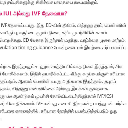
ை தம்பதிகளுக்கு சிகிச்சை பாதையை சுலபமாக்கும்.
ல் IUI அல்லது IVF தேவையா?
IVF தேவைப்படாது. இது ED-யின் தீவிரம், விந்தணு தரம், பெண்ணின்
யிருப்பு, கருப்பை குழாய் நிலை, கர்ப்ப முயற்சியின் காலம்
ொறுத்தது. ED லேசாக இருந்தால் மருந்து, வாழ்க்கை முறை மாற்றம்,
vulation timing guidance போன்றவையால் இயற்கை கர்ப்ப வாய்ப்பு
ன்றாக இருந்தாலும் உடலுறவு சாத்தியமில்லாத நிலை இருந்தால், சில
றி யோசிக்கலாம். இதில் தயாரிக்கப்பட்ட விந்து கருப்பைக்குள் சரியான
த்தப்படும். ஆனால் பெணின் வயது அதிகமாக இருந்தால், குழாய்
ந்தால், விந்தணு எண்ணிக்கை அல்லது இயக்கம் குறைவாக
லது பல ஆண்டுகள் முயற்சி தோல்வியடைந்திருந்தால் IVF/ICSI
ுவர் விவாதிக்கலாம். IVF என்பது கடைசி தீர்வு என்ற பயத்துடன் பார்க்க
ரியான காரணத்தில், சரியான நேரத்தில் பயன்படுத்தப்படும் ஒரு
ு.