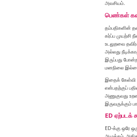
அவசியம்.
பெண்கள் கவ
தம்பதிகளின் தன
கர்ப்ப முயற்ச
உடலுறவை தவிர்க
அல்லது நீடிக்
இருப்பது போன்
மனநிலை இல்லை” 
இதைக் கேள்வி க
என்பதற்குப் பத
அணுகுவது உறவை 
இருவருக்கும் ப
ED ஏற்படக் 
ED-க்கு ஒரே ஒர
அழுத்தம், அதிக