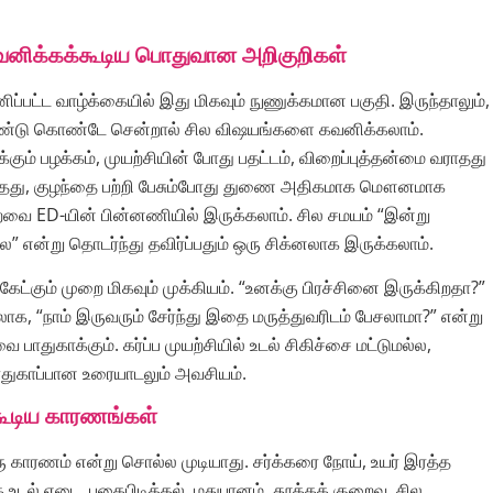
னிக்கக்கூடிய பொதுவான அறிகுறிகள்
ிப்பட்ட வாழ்க்கையில் இது மிகவும் நுணுக்கமான பகுதி. இருந்தாலும்,
ி நீண்டு கொண்டே சென்றால் சில விஷயங்களை கவனிக்கலாம்.
்கும் பழக்கம், முயற்சியின் போது பதட்டம், விறைப்புத்தன்மை வராதது
காதது, குழந்தை பற்றி பேசும்போது துணை அதிகமாக மௌனமாக
றவை ED-யின் பின்னணியில் இருக்கலாம். சில சமயம் “இன்று
என்று தொடர்ந்து தவிர்ப்பதும் ஒரு சிக்னலாக இருக்கலாம்.
ேட்கும் முறை மிகவும் முக்கியம். “உனக்கு பிரச்சினை இருக்கிறதா?”
ிலாக, “நாம் இருவரும் சேர்ந்து இதை மருத்துவரிடம் பேசலாமா?” என்று
பாதுகாக்கும். கர்ப்ப முயற்சியில் உடல் சிகிச்சை மட்டுமல்ல,
ாதுகாப்பான உரையாடலும் அவசியம்.
கூடிய காரணங்கள்
ு காரணம் என்று சொல்ல முடியாது. சர்க்கரை நோய், உயர் இரத்த
 உடல் எடை, புகைபிடித்தல், மதுபானம், தூக்கக் குறைவு, சில