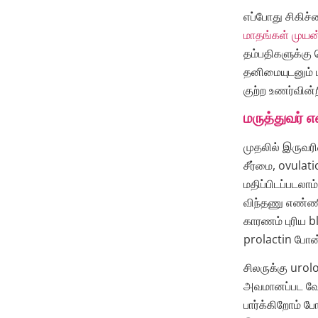
எப்போது சிகிச்
மாதங்கள் முயன்
தம்பதிகளுக்கு 
தனிமையுடனும்
குற்ற உணர்வின
மருத்துவர்
முதலில் இருவரி
சீர்மை, ovulat
மதிப்பிடப்படல
விந்தணு எண்ணி
காரணம் புரிய b
prolactin போன
சிலருக்கு urol
அவமானப்பட வேண
பார்க்கிறோம் ப