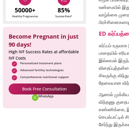
உண்மையில் இது
50000+
85%
வாழ்க்கை முறை
Healthy Pregnancies
Success Rate*
பிரச்சினைகளாலு
ED கர்ப்பத்த
Become Pregnant in just
90 days!
கர்ப்பம் உருவ
High IVF Success Rates at affordable
பாதையில் சரிய
IVF Costs
இல்லாமல் இருந்
Personalized treatment plans
விறைப்புத்தன்ம
Advanced fertility technologies
சிலருக்கு விந்த
Comprehensive nutritional support
தேவையான விந்து
Book Free Consultation
ஆனால் முக்கிய
WhatsApp
விந்தணு குறைபா
எண்ணிக்கை, இய
செயல்பாட்டில் 
சேர்ந்து இருக