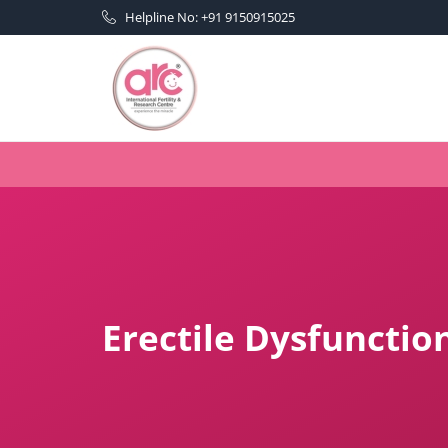
Helpline No: +91 9150915025
Erectile Dysfunction