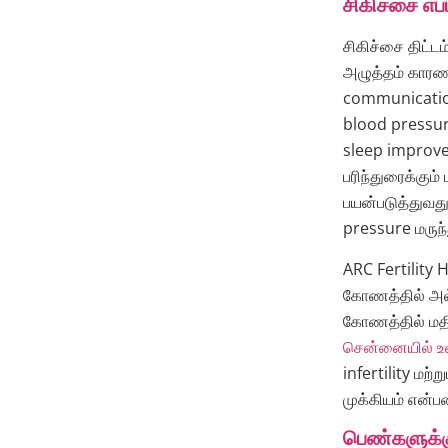
சிகிச்சை எப்
சிகிச்சை திட்டம
அழுத்தம் காரண
communication
blood pressu
sleep improvem
பரிந்துரைக்கும
பயன்படுத்துவத
pressure மருந்
ARC Fertility 
கோணத்தில் அல்ல
கோணத்தில் மதிப
சென்னையில் உள
infertility மற்
முக்கியம் என்
பெண்களுக்க