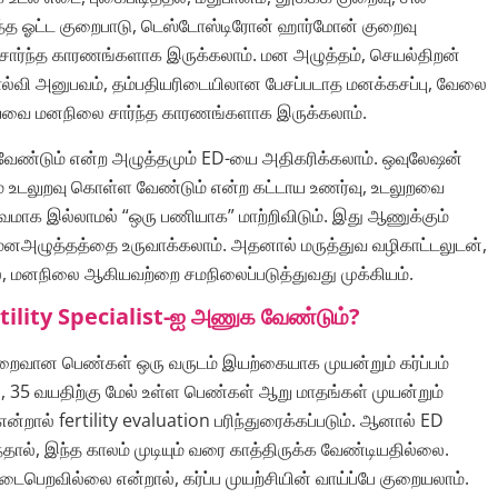
ரத்த ஓட்ட குறைபாடு, டெஸ்டோஸ்டிரோன் ஹார்மோன் குறைவு
ார்ந்த காரணங்களாக இருக்கலாம். மன அழுத்தம், செயல்திறன்
ோல்வி அனுபவம், தம்பதியரிடையிலான பேசப்படாத மனக்கசப்பு, வேலை
யவை மனநிலை சார்ந்த காரணங்களாக இருக்கலாம்.
 வேண்டும் என்ற அழுத்தமும் ED-யை அதிகரிக்கலாம். ஒவுலேஷன்
ும் உடலுறவு கொள்ள வேண்டும் என்ற கட்டாய உணர்வு, உடலுறவை
ாக இல்லாமல் “ஒரு பணியாக” மாற்றிவிடும். இது ஆணுக்கும்
மனஅழுத்தத்தை உருவாக்கலாம். அதனால் மருத்துவ வழிகாட்டலுடன்,
லை, மனநிலை ஆகியவற்றை சமநிலைப்படுத்துவது முக்கியம்.
tility Specialist-ஐ அணுக வேண்டும்?
ுறைவான பெண்கள் ஒரு வருடம் இயற்கையாக முயன்றும் கர்ப்பம்
, 35 வயதிற்கு மேல் உள்ள பெண்கள் ஆறு மாதங்கள் முயன்றும்
என்றால் fertility evaluation பரிந்துரைக்கப்படும். ஆனால் ED
ால், இந்த காலம் முடியும் வரை காத்திருக்க வேண்டியதில்லை.
நடைபெறவில்லை என்றால், கர்ப்ப முயற்சியின் வாய்ப்பே குறையலாம்.