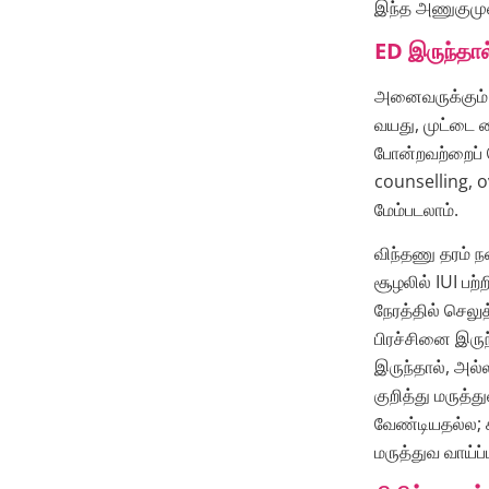
இந்த அணுகுமுற
ED இருந்தா
அனைவருக்கும் 
வயது, முட்டை கை
போன்றவற்றைப் ப
counselling, o
மேம்படலாம்.
விந்தணு தரம் ந
சூழலில் IUI பற்
நேரத்தில் செலு
பிரச்சினை இரு
இருந்தால், அல்
குறித்து மருத்த
வேண்டியதல்ல; ச
மருத்துவ வாய்ப்ப