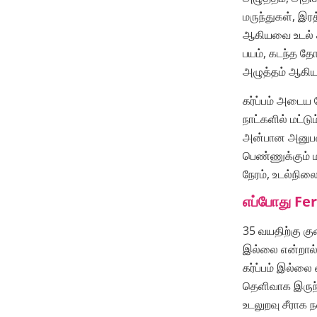
மருந்துகள், இ
ஆகியவை உடல் ச
பயம், கடந்த த
அழுத்தம் ஆகி
கர்ப்பம் அடைய
நாட்களில் மட்ட
அன்பான அனுபவம
பெண்ணுக்கும் 
நேரம், உடல்நி
எப்போது Fer
35 வயதிற்கு க
இல்லை என்றால்
கர்ப்பம் இல்லை 
தெளிவாக இருந்த
உடலுறவு சீராக 