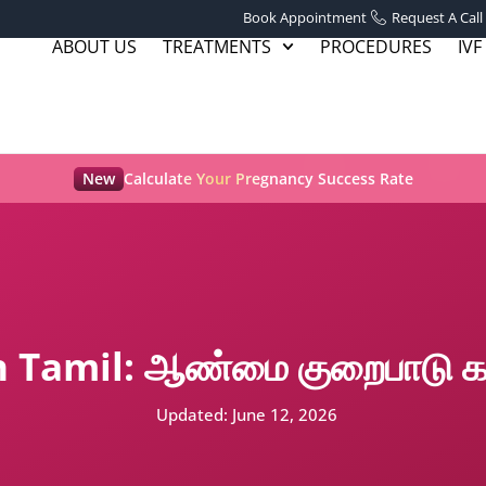
Book Appointment
Request A Call
ABOUT US
TREATMENTS
PROCEDURES
IVF
New
Calculate Your Pregnancy Success Rate
 Tamil: ஆண்மை குறைபாடு கர்
Updated:
June 12, 2026