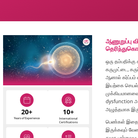
ஆணுறுப்பு வ
தெரிந்துகொ
ஒரு தம்பதிக்கு
கருமுட்டை, கர
ஆனால் கர்ப்பம்
இயற்கை செயல்ம
முக்கியமானவை. 
dysfunction அ
அழுத்தமாக இரு
20+
10+
Years of Experience
International
பெண்கள் இதைப் 
Certifications
இருக்கவும் வே
சமூக பார்வையு