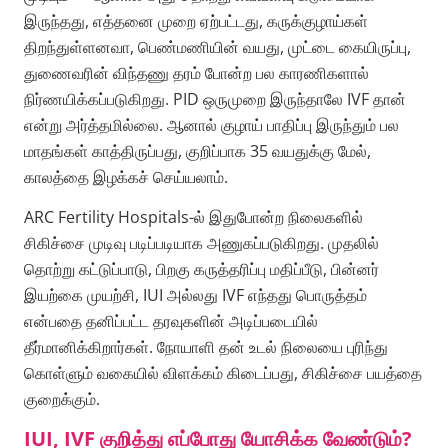
இருந்தது, எத்தனை முறை ஏற்பட்டது, கருக்குழாய்கள்
திறந்துள்ளனவா, பெண்மணியின் வயது, முட்டை கையிருப்பு,
துணைவரின் விந்தணு தரம் போன்ற பல காரணிகளால்
நிர்ணயிக்கப்படுகிறது. PID ஒருமுறை இருந்தாலே IVF தான்
என்று அர்த்தமில்லை. ஆனால் குழாய் பாதிப்பு இருந்தும் பல
மாதங்கள் காத்திருப்பது, குறிப்பாக 35 வயதுக்கு மேல்,
காலத்தை இழக்கச் செய்யலாம்.
ARC Fertility Hospitals-ல் இதுபோன்ற நிலைகளில்
சிகிச்சை முடிவு படிப்படியாக அணுகப்படுகிறது. முதலில்
தொற்று கட்டுப்பாடு, பிறகு கருத்தரிப்பு மதிப்பீடு, பின்னர்
இயற்கை முயற்சி, IUI அல்லது IVF எந்தது பொருத்தம்
என்பதை தனிப்பட்ட தரவுகளின் அடிப்படையில்
தீர்மானிக்கிறார்கள். நோயாளி தன் உடல் நிலையை புரிந்து
கொள்ளும் வகையில் விளக்கம் கிடைப்பது, சிகிச்சை பயத்தை
குறைக்கும்.
IUI, IVF குறித்து எப்போது யோசிக்க வேண்டும்?