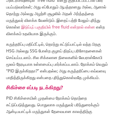
அல்ட்ராசவுண்டில் “free fluid” என்று குறிப்பிடப்பட்டால் பலர்
பயப்படுவார்கள்; அது எப்போதும் ஆபத்தானது அல்ல, ஆனால்
தொற்று அல்லது அழற்சி சூழலில் அதன் அர்த்தத்தை
மருத்துவர் விளக்க வேண்டும். இதைப் பற்றி மேலும் புரிந்து
கொள்ள
இடுப்புப் பகுதியில் free fluid என்றால் என்ன
என்ற
விளக்கம் உதவியாக இருக்கும்.
கருத்தரிப்பு மதிப்பீட்டில், தொற்று கட்டுப்பாட்டில் வந்த பிறகு
HSG அல்லது SSG போன்ற குழாய் திறப்பு பரிசோதனைகள்
செய்யப்படலாம். சில சிக்கலான நிலைகளில் லேபராஸ்கோபி
மூலம் நேரடியாக உள்ளமைப்பு பார்க்கப்படலாம். நோக்கம் வெறும்
“PID இருக்கிறதா?” என்பதல்ல; அது கருத்தரிப்பை எவ்வளவு
பாதித்திருக்கிறது என்பதை புரிந்துகொள்வதே முக்கியம்.
சிகிச்சை எப்படி நடக்கிறது?
PID சிகிச்சையின் முதன்மை நோக்கம் தொற்றை
கட்டுப்படுத்துவது. பொதுவாக மருத்துவர் பரிந்துரைக்கும்
ஆன்டிபயாட்டிக் மருந்துகள் தேவையான காலத்திற்கு