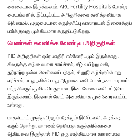
சைகையாக இருக்கலாம். ARC Fertility Hospitals போன்ற
மையங்களில், இப்படிப்பட்ட அறிகுறிகளை தனித்தனியாக
அல்லாமல், முழுமையான கருத்தரிப்பு வரலாறுடன் இணைத்துப்
பார்க்குவது முக்கியமாக கருதப்படுகிறது.
பெண்கள் கவனிக்க வேண்டிய அறிகுறிகள்
PID அறிகுறிகள் ஒரே மாதிரி எல்லோரிடமும் இருக்காது.
சிலருக்கு கடுமையான காய்ச்சல், கீழ் வயிற்று வலி,
துர்நாற்றமுள்ள வெள்ளைப்படுதல், சிறுநீர் கழிக்கும்போது
எரிச்சல், உடலுறவின்போது ஆழமான வலி போன்றவை வரலாம்.
மற்ற சிலருக்கு மிக மெதுவான, இடைவேளை வலி மட்டுமே
இருக்கலாம். இதனால் நோய் அமைதியாக முன்னேற வாய்ப்பு
உள்ளது.
மாதவிடாய் முடிந்த பிறகும் நீடிக்கும் இடுப்புவலி, அடிக்கடி
வரும் தொற்று, காரணம் தெரியாத கருத்தரிக்காமை
ஆகியவை இருந்தால் PID ஒரு சாத்தியமான காரணமாக