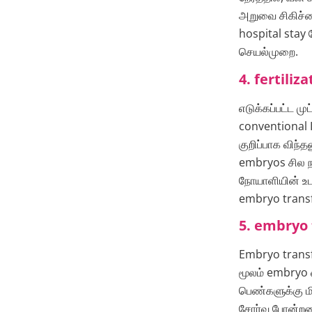
அறுவை சிகிச்ச
hospital stay 
செயல்முறை.
4. fertiliz
எடுக்கப்பட்ட மு
conventional I
குறிப்பாக விந
embryos சில நா
நோயாளியின் உட
embryo transfe
5. embryo t
Embryo transf
மூலம் embryo வ
பெண்களுக்கு மி
சோர்வு போன்றவை