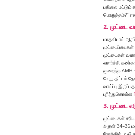
பதிலை மட்டும் 
பொருத்தம்?” எ
2. முட்டை வ
மாதவிடாய் ஆரம்
முட்டைப்பைகள் 
முட்டைகள் வளர வ
வளர்ச்சி கண்கா
குறைந்த AMH உள
வேறு திட்டம் த
வாய்ப்பு இருப்
புரிந்துகொள்ள
3. முட்டை எ
முட்டைகள் சரிய
அதன் 34–36 மண
நேரத்தில், வலி