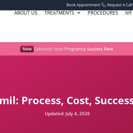
Book Appointment
Request A Call
ABOUT US
TREATMENTS
PROCEDURES
IVF
New
Calculate Your Pregnancy Success Rate
mil: Process, Cost, Succes
Updated:
July 4, 2026