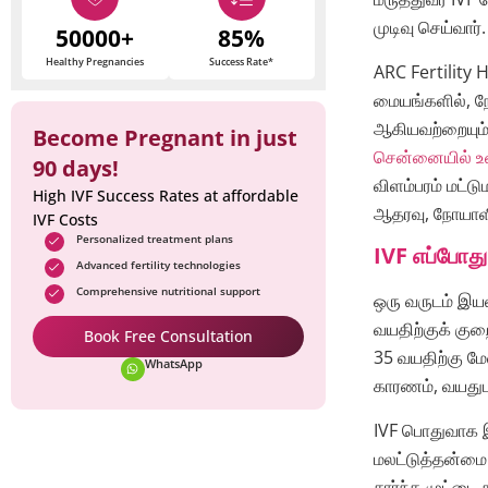
முடிவு செய்வார்.
50000+
85%
Healthy Pregnancies
Success Rate*
ARC Fertility 
மையங்களில், ந
ஆகியவற்றையும் 
Become Pregnant in just
சென்னையில் உள
90 days!
விளம்பரம் மட்டு
High IVF Success Rates at affordable
ஆதரவு, நோயாளி 
IVF Costs
Personalized treatment plans
IVF எப்போது 
Advanced fertility technologies
Comprehensive nutritional support
ஒரு வருடம் இயல்
வயதிற்குக் குறை
Book Free Consultation
35 வயதிற்கு மே
WhatsApp
காரணம், வயதுட
IVF பொதுவாக இ
மலட்டுத்தன்மை
சார்ந்த முட்டை