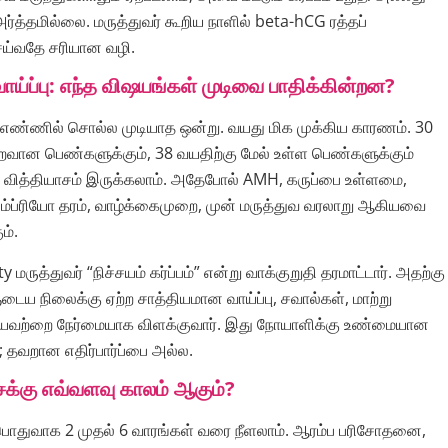
ர்த்தமில்லை. மருத்துவர் கூறிய நாளில் beta-hCG ரத்தப்
்வதே சரியான வழி.
வாய்ப்பு: எந்த விஷயங்கள் முடிவை பாதிக்கின்றன?
ே எண்ணில் சொல்ல முடியாத ஒன்று. வயது மிக முக்கிய காரணம். 30
றைவான பெண்களுக்கும், 38 வயதிற்கு மேல் உள்ள பெண்களுக்கும்
ல் வித்தியாசம் இருக்கலாம். அதேபோல் AMH, கருப்பை உள்ளமை,
எம்ப்ரியோ தரம், வாழ்க்கைமுறை, முன் மருத்துவ வரலாறு ஆகியவை
ம்.
ty மருத்துவர் “நிச்சயம் கர்ப்பம்” என்று வாக்குறுதி தரமாட்டார். அதற்கு
டைய நிலைக்கு ஏற்ற சாத்தியமான வாய்ப்பு, சவால்கள், மாற்று
ியவற்றை நேர்மையாக விளக்குவார். இது நோயாளிக்கு உண்மையான
்; தவறான எதிர்பார்ப்பை அல்ல.
ைக்கு எவ்வளவு காலம் ஆகும்?
 பொதுவாக 2 முதல் 6 வாரங்கள் வரை நீளலாம். ஆரம்ப பரிசோதனை,