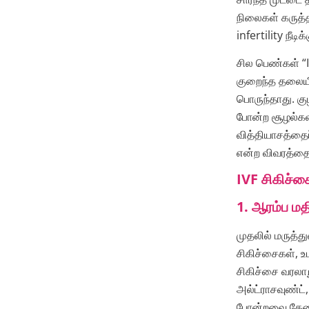
நிலைகள் கருத்
infertility நீடி
சில பெண்கள் “I
குறைந்த தலைய
பொருந்தாது. குழ
போன்ற சூழல்களி
வித்தியாசத்தைப
என்ற விவரத்தை
IVF சிகிச்ச
1. ஆரம்ப மத
முதலில் மருத்த
சிகிச்சைகள், 
சிகிச்சை வரலா
அல்ட்ராசவுண்ட
போன்றவை தேவைப