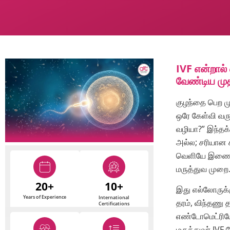
IVF என்றால
வேண்டிய மு
குழந்தை பெற ம
ஒரே கேள்வி வர
வழியா?” இந்தக
அல்ல; சரியான 
வெளியே இணைத்து
மருத்துவ முறை
20+
10+
இது எல்லோருக்க
Years of Experience
International
தரம், விந்தணு த
Certifications
எண்டோமெட்ரியோ
மருத்துவர் IVF