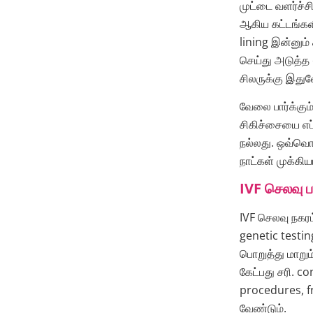
முட்டை வளர்ச்சி
ஆகிய கட்டங்களி
lining இன்னும்
செய்து அடுத்த 
சிலருக்கு இதுவே
வேலை பார்க்கும
சிகிச்சையை எப்
நல்லது. ஒவ்வொ
நாட்கள் முக்க
IVF செலவு 
IVF செலவு நகர
genetic testi
பொறுத்து மாறு
கேட்பது சரி. c
procedures, f
வேண்டும்.