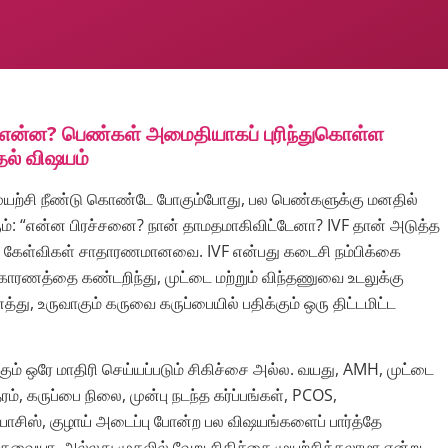
் என்ன? பெண்கள் அமைதியாகப் புரிந்துகொள்ள
தல் விஷயம்
ுயற்சி நீண்டு கொண்டே போகும்போது, பல பெண்களுக்கு மனதில்
ும்: “என்ன பிரச்சனை? நான் தாமதமாகிவிட்டேனா? IVF தான் அடுத்த
் கேள்விகள் சாதாரணமானவை. IVF என்பது கடைசி நம்பிக்கை
காரணத்தை கண்டறிந்து, முட்டை மற்றும் விந்தணுவை உடலுக்கு
, உருவாகும் கருவை கருப்பையில் பதிக்கும் ஒரு திட்டமிட்ட
.
ும் ஒரே மாதிரி செய்யப்படும் சிகிச்சை அல்ல. வயது, AMH, முட்டை
ரம், கருப்பை நிலை, முன்பு நடந்த கர்ப்பங்கள், PCOS,
சிஸ், குழாய் அடைப்பு போன்ற பல விஷயங்களைப் பார்த்தே
 தேவையா, அல்லது முதலில் வேறு சிகிச்சை முயற்சிக்கலாமா என்று