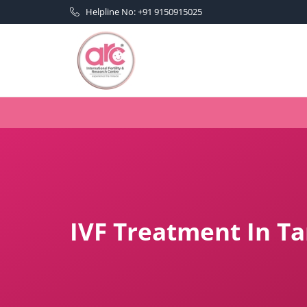
Helpline No: +91 9150915025
IVF Treatment In Ta