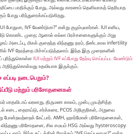
தரிப்பை பாதிக்கும் போது, அல்லது காரணம் தெளிவாகத் தெரியாத
க்கும் போது பரிந்துரைக்கப்படுகிறது.
UI போதுமா, IVF வேண்டுமா?” என்று குழம்புவார்கள். IUI எளிய,
ீடு கொண்ட முறை; ஆனால் எல்லா பிரச்சனைகளுக்கும் அது
ாய் அடைப்பு, மிகக் குறைந்த விந்தணு தரம், நீண்டகால infertility
ல் IVF நேரத்தை மிச்சப்படுத்தலாம். இந்த இரு முறைகளின்
் புரிந்துகொள்ள
IUI மற்றும் IVF எப்போது தேர்வு செய்யப்பட வேண்டும்
 அறிந்துகொள்வது உதவியாக இருக்கும்.
ை எப்படி நடைபெறும்?
ிப்பீடு மற்றும் பரிசோதனைகள்
ுவர் மாதவிடாய் வரலாறு, திருமண காலம், முன்பு முயற்சித்த
உடல் எடை, தைராய்டு, சர்க்கரை, PCOS அறிகுறிகள், அறுவை
று போன்றவற்றைக் கேட்பார். AMH, ஹார்மோன் பரிசோதனைகள்,
், விந்தணு பரிசோதனை, சில சமயம் HSG அல்லது hysteroscopy
்படலாம். இந்த கட்டத்தின் நோக்கம் “IVF செய்யலாமா?” என்ற