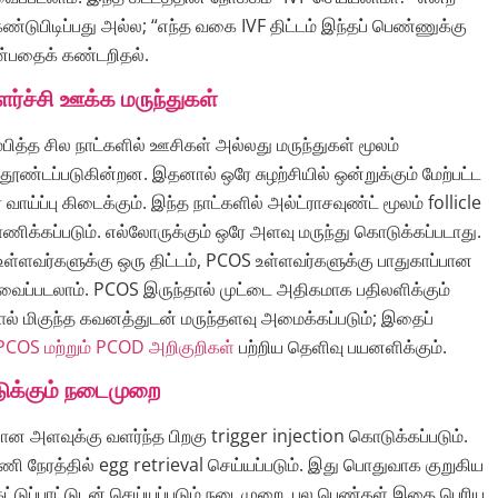
கண்டுபிடிப்பது அல்ல; “எந்த வகை IVF திட்டம் இந்தப் பெண்ணுக்கு
ன்பதைக் கண்டறிதல்.
ளர்ச்சி ஊக்க மருந்துகள்
பித்த சில நாட்களில் ஊசிகள் அல்லது மருந்துகள் மூலம்
தூண்டப்படுகின்றன. இதனால் ஒரே சுழற்சியில் ஒன்றுக்கும் மேற்பட்ட
ாய்ப்பு கிடைக்கும். இந்த நாட்களில் அல்ட்ராசவுண்ட் மூலம் follicle
ணிக்கப்படும். எல்லோருக்கும் ஒரே அளவு மருந்து கொடுக்கப்படாது.
்ளவர்களுக்கு ஒரு திட்டம், PCOS உள்ளவர்களுக்கு பாதுகாப்பான
ேவைப்படலாம். PCOS இருந்தால் முட்டை அதிகமாக பதிலளிக்கும்
பதால் மிகுந்த கவனத்துடன் மருந்தளவு அமைக்கப்படும்; இதைப்
PCOS மற்றும் PCOD அறிகுறிகள்
பற்றிய தெளிவு பயனளிக்கும்.
டுக்கும் நடைமுறை
ான அளவுக்கு வளர்ந்த பிறகு trigger injection கொடுக்கப்படும்.
ி நேரத்தில் egg retrieval செய்யப்படும். இது பொதுவாக குறுகிய
 கட்டுப்பாட்டுடன் செய்யப்படும் நடைமுறை. பல பெண்கள் இதை பெரிய