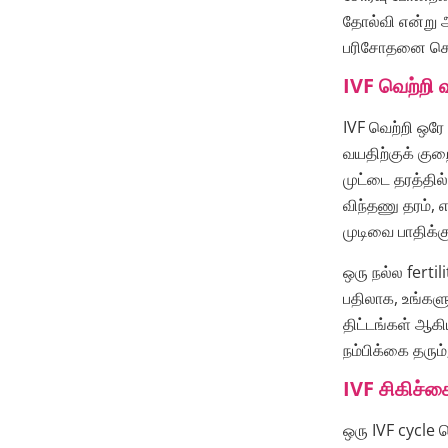
தோல்வி என்று அ
பரிசோதனை செய
IVF வெற்றி 
IVF வெற்றி ஒர
வயதிற்குக் கு
முட்டை தரத்தி
விந்தணு தரம், 
முடிவை பாதிக்கு
ஒரு நல்ல fertili
பதிலாக, உங்களு
திட்டங்கள் ஆக
நம்பிக்கை தரும
IVF சிகிச்ச
ஒரு IVF cycle