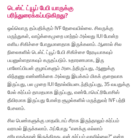
டெஸ்ட் ட்யூப் பேபி யாருக்கு
பரிந்துரைக்கப்படுகிறது?
ஒவ்வொரு தம்பதிக்கும் IVF தேவையில்லை. சிலருக்கு
மருந்துகள், வாழ்க்கைமுறை மாற்றம் அல்லது IUI போன்ற
எளிய சிகிச்சை போதுமானதாக இருக்கலாம். ஆனால் சில
நிலைகளில் டெஸ்ட் ட்யூப் பேபி சிகிச்சை நேரடியாகவும்
பயனுள்ளதாகவும் கருதப்படும். உதாரணமாக, இரு
பாலோப்பியன் குழாய்களும் அடைந்திருப்பது, ஆணுக்கு
விந்தணு எண்ணிக்கை அல்லது இயக்கம் மிகக் குறைவாக
இருப்பது, பல முறை IUI தோல்வியடைந்திருப்பது, 35 வயதுக்கு
மேல் கர்ப்பம் தாமதமாக இருப்பது, எண்டோமெட்ரியோசிஸ்
தீவிரமாக இருப்பது போன்ற சூழல்களில் மருத்துவர் IVF பற்றி
பேசலாம்.
சில பெண்களுக்கு மாதவிடாய் சீராக இருந்தாலும் கர்ப்பம்
வராமல் இருக்கலாம். அப்போது “எனக்கு எல்லாம்
சரியாகத்தான் இருக்கிறது, ஏன் கர்ப்பம் வரவில்லை?” என்ற