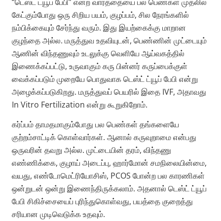
“டெஸ்ட் ட்யூப் பேபி” என்ற வார்த்தையை பல பெண்கள் முதலில்
கேட்கும்போது ஒரு சிறிய பயம், குழப்பம், சில நேரங்களில்
நம்பிக்கையும் சேர்ந்து வரும். இது இயற்கைக்கு மாறான
குழந்தை அல்ல. மருத்துவ உதவியுடன், பெண்ணின் முட்டையும்
ஆணின் விந்தணுவும் உடலுக்கு வெளியே ஆய்வகத்தில்
இணைக்கப்பட்டு, உருவாகும் கரு பின்னர் கருப்பைக்குள்
வைக்கப்படும் முறையே பொதுவாக டெஸ்ட் ட்யூப் பேபி என்று
அழைக்கப்படுகிறது. மருத்துவப் பெயரில் இதை IVF, அதாவது
In Vitro Fertilization என்று கூறுகிறோம்.
கர்ப்பம் தாமதமாகும்போது பல பெண்கள் தங்களையே
குற்றம்சாட்டிக் கொள்வார்கள். ஆனால் கருவுறாமை என்பது
ஒருவரின் தவறு அல்ல. முட்டையின் தரம், விந்தணு
எண்ணிக்கை, குழாய் அடைப்பு, ஹார்மோன் சமநிலையின்மை,
வயது, எண்டோமெட்ரியோசிஸ், PCOS போன்ற பல காரணிகள்
ஒன்றுடன் ஒன்று இணைந்திருக்கலாம். அதனால் டெஸ்ட் ட்யூப்
பேபி சிகிச்சையைப் புரிந்துகொள்வது, பயத்தை குறைத்து
சரியான முடிவெடுக்க உதவும்.