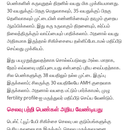
பெண்களின் கருவுறுதல் திறனில் வயது மிக முக்கியமானது.
30 வயதுக்குப் பிறகு மெதுவாகவும், 35 வயதுக்குப் பிறகு
தெளிவாகவும் முட்டையின் எண்ணிக்கையும் தரமும் குறைய
ஆரம்பிக்கலாம். இது கரு உருவாகும் திறனையும், கர்ப்பம்
நிலைத்திருக்கும் வாய்ப்பையும் பாதிக்கலாம். அதனால் வயது
அதிகமாக இருந்தால் சிகிச்சையை தள்ளிப்போடாமல் மதிப்பீடு
செய்வது முக்கியம்.
இது பயமுறுத்துவதற்காக சொல்லப்படுவது அல்ல. மாறாக,
நேரம் எவ்வளவு மதிப்புடையது என்பதைப் புரிய வைப்பதற்காக.
சில பெண்களுக்கு 38 வயதிலும் நல்ல முட்டை இருப்பு
இருக்கலாம்; சிலருக்கு 30 வயதிலேயே AMH குறைவாக
இருக்கலாம். அதனால் வயதை மட்டும் பார்க்காமல், முழு
fertility profile-ஐ மருத்துவர் மதிப்பீடு செய்ய வேண்டும்.
செலவு பற்றி பெண்கள் அறிய வேண்டியது
டெஸ்ட் ட்யூப் பேபி சிகிச்சை செலவு பல குடும்பங்களுக்கு
பெரிய கவலையாக இருக்கும். செலவு மருத்துவமனை,