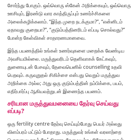
சோர்ந்து போகும். ஒவ்வொரு ஸ்கேன் அறிக்கையும், ஒவ்வொரு
ஊசியும், இரண்டு வார காத்திருப்பும் உணர்ச்சிகளை
அலைக்கழிக்கலாம். “இந்த முறை நடக்குமா?”, “என்னிடம்
ஏதாவது குறையா?”, “குடும்பத்தினரிடம் எப்படி சொல்வது?”
போன்ற கேள்விகள் சாதாரணமானவை.
இந்த பயணத்தில் உங்கள் உணர்வுகளை மறைக்க வேண்டிய
அவசியமில்லை. மருத்துவரிடம் தெளிவாகக் கேட்கவும்,
துணையுடன் பேசவும், தேவையெனில் counselling உதவி
பெறவும். கருவுறுதல் சிகிச்சை என்பது வெறும் மருத்துவ
அறிக்கை அல்ல; அது ஒரு குடும்பத்தின் நம்பிக்கை, பயம்,
எதிர்பார்ப்பு ஆகியவற்றுடன் இணைந்த பயணம்.
சரியான மருத்துவமனையை தேர்வு செய்வது
எப்படி?
ஒரு fertility centre தேர்வு செய்யும்போது பெயர் அல்லது
விளம்பரம் மட்டும் போதாது. மருத்துவர் உங்கள் வரலாற்றை
பொறுமையாகக் கேட்கிறாரா, தேவையற்ற பரிசோதனைகள்