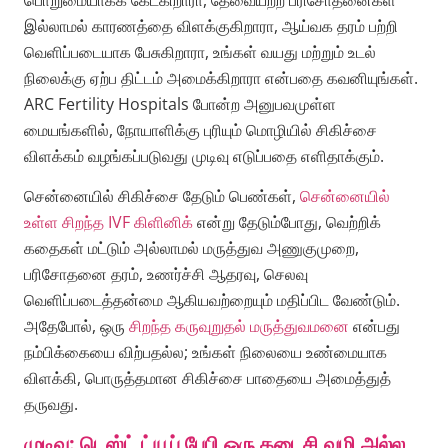
இல்லாமல் காரணத்தை விளக்குகிறாரா, ஆய்வக தரம் பற்றி
வெளிப்படையாக பேசுகிறாரா, உங்கள் வயது மற்றும் உடல்
நிலைக்கு ஏற்ப திட்டம் அமைக்கிறாரா என்பதை கவனியுங்கள்.
ARC Fertility Hospitals போன்ற அனுபவமுள்ள
மையங்களில், நோயாளிக்கு புரியும் மொழியில் சிகிச்சை
விளக்கம் வழங்கப்படுவது முடிவு எடுப்பதை எளிதாக்கும்.
சென்னையில் சிகிச்சை தேடும் பெண்கள்,
சென்னையில்
உள்ள சிறந்த IVF கிளினிக்
என்று தேடும்போது, வெற்றிக்
கதைகள் மட்டும் அல்லாமல் மருத்துவ அணுகுமுறை,
பரிசோதனை தரம், உணர்ச்சி ஆதரவு, செலவு
வெளிப்படைத்தன்மை ஆகியவற்றையும் மதிப்பிட வேண்டும்.
அதேபோல், ஒரு
சிறந்த கருவுறுதல் மருத்துவமனை
என்பது
நம்பிக்கையை விற்பதல்ல; உங்கள் நிலையை உண்மையாக
விளக்கி, பொருத்தமான சிகிச்சை பாதையை அமைத்துத்
தருவது.
முடிவு: டெஸ்ட் ட்யூப் பேபி ஒரு கடைசி வழி அல்ல,