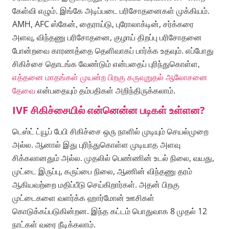
கேள்வி எழும். இங்கே அடிப்படை பரிசோதனைகள் முக்கியம்.
AMH, AFC ஸ்கேன், தைராய்டு, புரோலாக்டின், சர்க்கரை
அளவு, விந்தணு பரிசோதனை, குழாய் திறப்பு பரிசோதனை
போன்றவை காரணத்தை தெளிவாகப் பார்க்க உதவும். எப்போது
சிகிச்சை தொடங்க வேண்டும் என்பதைப் புரிந்துகொள்ள,
எத்தனை மாதங்கள் முயன்ற பிறகு கருவுறுதல் ஆலோசனை
தேவை
என்பதையும் தம்பதிகள் அறிந்திருக்கலாம்.
IVF சிகிச்சையில் என்னென்ன படிகள் உள்ளன?
டெஸ்ட் ட்யூப் பேபி சிகிச்சை ஒரு நாளில் முடியும் செயல்முறை
அல்ல. ஆனால் இது புரிந்துகொள்ள முடியாத அளவு
சிக்கலானதும் அல்ல. முதலில் பெண்ணின் உடல் நிலை, வயது,
முட்டை இருப்பு, கருப்பை நிலை, ஆணின் விந்தணு தரம்
ஆகியவற்றை மதிப்பீடு செய்கிறார்கள். அதன் பிறகு
முட்டைகளை வளர்க்க ஹார்மோன் ஊசிகள்
கொடுக்கப்படுகின்றன. இந்த கட்டம் பொதுவாக 8 முதல் 12
நாட்கள் வரை நீடிக்கலாம்.