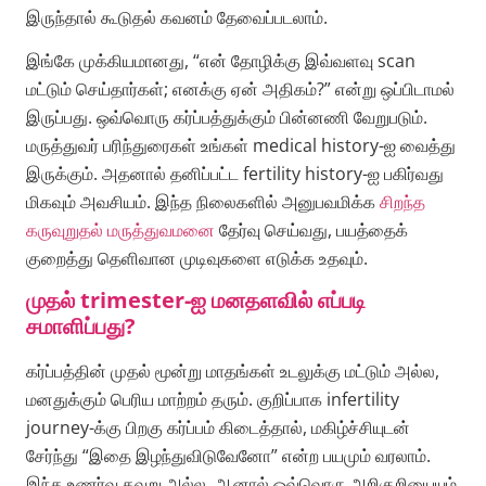
இருந்தால் கூடுதல் கவனம் தேவைப்படலாம்.
இங்கே முக்கியமானது, “என் தோழிக்கு இவ்வளவு scan
மட்டும் செய்தார்கள்; எனக்கு ஏன் அதிகம்?” என்று ஒப்பிடாமல்
இருப்பது. ஒவ்வொரு கர்ப்பத்துக்கும் பின்னணி வேறுபடும்.
மருத்துவர் பரிந்துரைகள் உங்கள் medical history-ஐ வைத்து
இருக்கும். அதனால் தனிப்பட்ட fertility history-ஐ பகிர்வது
மிகவும் அவசியம். இந்த நிலைகளில் அனுபவமிக்க
சிறந்த
கருவுறுதல் மருத்துவமனை
தேர்வு செய்வது, பயத்தைக்
குறைத்து தெளிவான முடிவுகளை எடுக்க உதவும்.
முதல் trimester-ஐ மனதளவில் எப்படி
சமாளிப்பது?
கர்ப்பத்தின் முதல் மூன்று மாதங்கள் உடலுக்கு மட்டும் அல்ல,
மனதுக்கும் பெரிய மாற்றம் தரும். குறிப்பாக infertility
journey-க்கு பிறகு கர்ப்பம் கிடைத்தால், மகிழ்ச்சியுடன்
சேர்ந்து “இதை இழந்துவிடுவேனோ” என்ற பயமும் வரலாம்.
இந்த உணர்வு தவறு அல்ல. ஆனால் ஒவ்வொரு அறிகுறியையும்