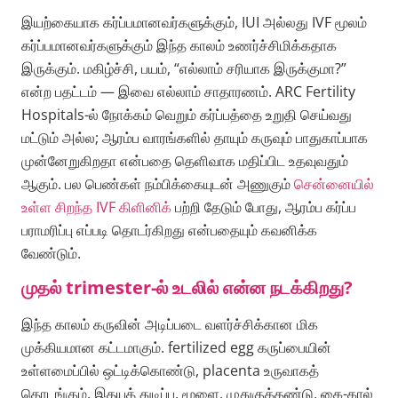
இயற்கையாக கர்ப்பமானவர்களுக்கும், IUI அல்லது IVF மூலம்
கர்ப்பமானவர்களுக்கும் இந்த காலம் உணர்ச்சிமிக்கதாக
இருக்கும். மகிழ்ச்சி, பயம், “எல்லாம் சரியாக இருக்குமா?”
என்ற பதட்டம் — இவை எல்லாம் சாதாரணம். ARC Fertility
Hospitals-ல் நோக்கம் வெறும் கர்ப்பத்தை உறுதி செய்வது
மட்டும் அல்ல; ஆரம்ப வாரங்களில் தாயும் கருவும் பாதுகாப்பாக
முன்னேறுகிறதா என்பதை தெளிவாக மதிப்பிட உதவுவதும்
ஆகும். பல பெண்கள் நம்பிக்கையுடன் அணுகும்
சென்னையில்
உள்ள சிறந்த IVF கிளினிக்
பற்றி தேடும் போது, ஆரம்ப கர்ப்ப
பராமரிப்பு எப்படி தொடர்கிறது என்பதையும் கவனிக்க
வேண்டும்.
முதல் trimester-ல் உடலில் என்ன நடக்கிறது?
இந்த காலம் கருவின் அடிப்படை வளர்ச்சிக்கான மிக
முக்கியமான கட்டமாகும். fertilized egg கருப்பையின்
உள்ளமைப்பில் ஒட்டிக்கொண்டு, placenta உருவாகத்
தொடங்கும். இதயத் துடிப்பு, மூளை, முதுகுத்தண்டு, கை-கால்